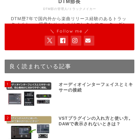
DTM部長
DTM部の管理人/トラックメイカー
DTM歴7年で国内外から楽曲リリース経験のあるトラッ
クメイカー。得意なジャンルはエレクトロニック、ダン
ス、アンビエント。LIVE SETやDJなど、現場での経験
＼ Follow me ／
実績もあり。これまでの音楽活動を通して得た知識をも
とにDTMerに有益な情報を発信します。
良く読まれている記事
1
オーディオインターフェイスとミキ
サーの接続
2
VSTプラグインの入れ方と使い方。
DAWで表示されないときは？