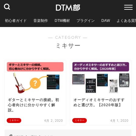
初心者ガイド
音楽制作
DTM機材
プラグイン
DAW
よくある質
― CATEGORY ―
ミキサー
ギターとミキサーの接続。初
オーディオミキサーのおすす
心者向けに分かりやすく解
めと選び方。【2020年版】
説。
4月 2, 2020
4月 1, 2020
ミキサー
ミキサー