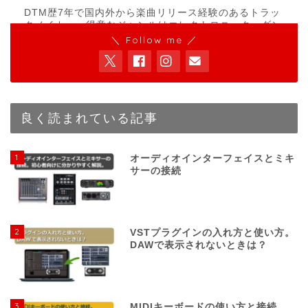
DTM歴7年で国内外から楽曲リリース経験のあるトラッ
クメイカー。得意なジャンルはエレクトロニック、ダン
ス、アンビエント。LIVE SETやDJなど、現場での経験
＼ Follow me ／
実績もあり。これまでの音楽活動を通して得た知識をも
とにDTMerに有益な情報を発信します。
良く読まれている記事
1
オーディオインターフェイスとミキ
サーの接続
2
VSTプラグインの入れ方と使い方。
DAWで表示されないときは？
3
MIDIキーボードの使い方と接続。