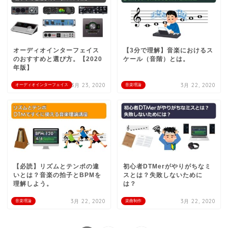
オーディオインターフェイス
【3分で理解】音楽におけるス
のおすすめと選び方。【2020
ケール（音階）とは。
年版】
3月 23, 2020
3月 22, 2020
オーディオインターフェイス
音楽理論
【必読】リズムとテンポの違
初心者DTMerがやりがちなミ
いとは？音楽の拍子とBPMを
スとは？失敗しないために
理解しよう。
は？
3月 22, 2020
3月 22, 2020
音楽理論
楽曲制作