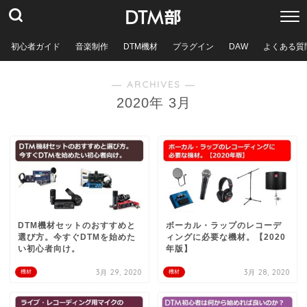
初心者ガイド
音楽制作
DTM機材
プラグイン
DAW
よくある質
― ARCHIVES ―
2020年 3月
DTM機材セットのおすすめと
ボーカル・ラップのレコーデ
選び方。今すぐDTMを始めた
ィングに必要な機材。【2020
い初心者向け。
年版】
3月 29, 2020
3月 28, 2020
機材
機材