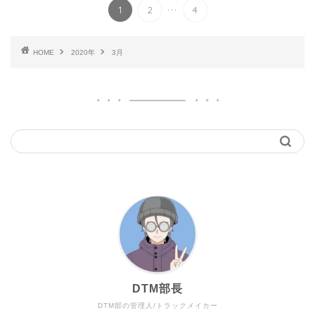
...
1
2
4
HOME
2020年
3月
DTM部長
DTM部の管理人/トラックメイカー