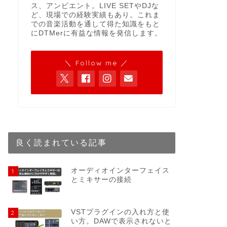
ス、アンビエント。LIVE SETやDJな
ど、現場での経験実績もあり。これま
での音楽活動を通して得た知識をもと
にDTMerに有益な情報を発信します。
＼ Follow me ／
良く読まれている記事
オーディオインターフェイス
1
とミキサーの接続
VSTプラグインの入れ方と使
2
い方。DAWで表示されないと