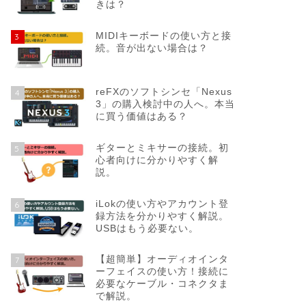
きは？
MIDIキーボードの使い方と接
3
続。音が出ない場合は？
reFXのソフトシンセ「Nexus
4
3」の購入検討中の人へ。本当
に買う価値はある？
ギターとミキサーの接続。初
5
心者向けに分かりやすく解
説。
iLokの使い方やアカウント登
6
録方法を分かりやすく解説。
USBはもう必要ない。
【超簡単】オーディオインタ
7
ーフェイスの使い方！接続に
必要なケーブル・コネクタま
で解説。