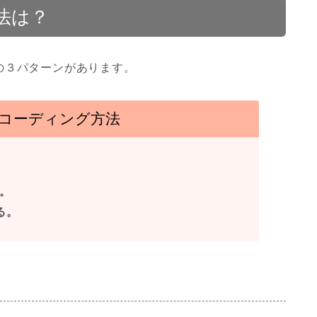
法は？
の３パターンがあります。
コーディング方法
。
る。