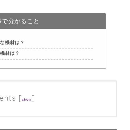
事で分かること
要な機材は？
の機材は？
ents
[
]
show