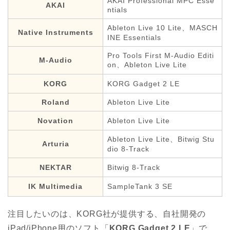
AKAI Professional MPC Esse
AKAI
ntials
Ableton Live 10 Lite、MASCH
Native Instruments
INE Essentials
Pro Tools First M-Audio Editi
M-Audio
on、Ableton Live Lite
KORG
KORG Gadget 2 LE
Roland
Ableton Live Lite
Novation
Ableton Live Lite
A
bleton Live Lite、
Bitwig Stu
Arturia
dio 8-Track
NEKTAR
Bitwig 8-Track
IK Multimedia
SampleTank 3 SE
注目したいのは、KORG社が提供する、自社開発の
iPad/iPhone用のソフト「
KORG Gadget 2 LE
」で