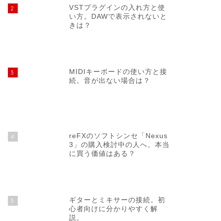
VSTプラグインの入れ方と使
2
い方。DAWで表示されないと
きは？
MIDIキーボードの使い方と接
3
続。音が出ない場合は？
reFXのソフトシンセ「Nexus
4
3」の購入検討中の人へ。本当
に買う価値はある？
ギターとミキサーの接続。初
5
心者向けに分かりやすく解
説。