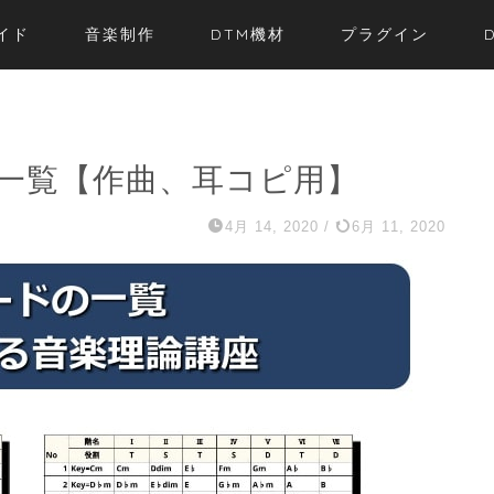
イド
音楽制作
DTM機材
プラグイン
一覧【作曲、耳コピ用】
4月 14, 2020
/
6月 11, 2020