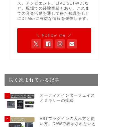
ス、アンビエント。LIVE SETやDJな
ど、現場での経験実績もあり。これま
での音楽活動を通して得た知識をもと
にDTMerに有益な情報を発信します。
＼ Follow me ／
良く読まれている記事
オーディオインターフェイス
1
とミキサーの接続
VSTプラグインの入れ方と使
2
い方。DAWで表示されないと