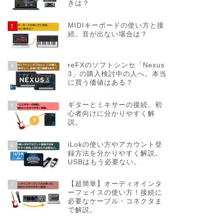
きは？
MIDIキーボードの使い方と接
3
続。音が出ない場合は？
reFXのソフトシンセ「Nexus
4
3」の購入検討中の人へ。本当
に買う価値はある？
ギターとミキサーの接続。初
5
心者向けに分かりやすく解
説。
iLokの使い方やアカウント登
6
録方法を分かりやすく解説。
USBはもう必要ない。
【超簡単】オーディオインタ
7
ーフェイスの使い方！接続に
必要なケーブル・コネクタま
で解説。