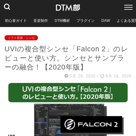
初心者ガイド
音楽制作
DTM機材
プラグイン
DAW
よくある質
ソフト音源・シンセ
UVIの複合型シンセ「Falcon 2」のレ
ビューと使い方。シンセとサンプラ
ーの融合！【2020年版】
5月 28, 2020
/
6月 16, 2020